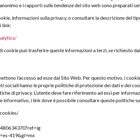
nonimo e i rapporti sulle tendenze del sito web sono preparati senza
ie, informazioni sulla privacy, o consultare la descrizione del tipo 
 link:
alytics/
a di cookie può trasferire queste informazioni a terzi, se richiesto d
ermettono l’accesso ad esse dal Sito Web. Per questo motivo, i cooki
eti sociali hanno le proprie politiche di protezione dei dati e dei coo
tiche di privacy. L’utente deve fare riferimento ad essi per informazi
 informativo, i link dove è possibile consultare queste politiche sul
cookies/
41480634370?ref=ig
?hl=es-419&gl=mx