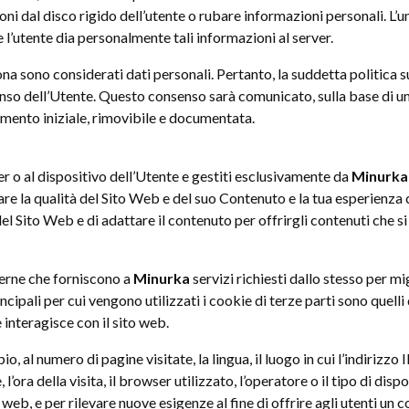
i dal disco rigido dell’utente o rubare informazioni personali. L’u
e l’utente dia personalmente tali informazioni al server.
a sono considerati dati personali. Pertanto, la suddetta politica sul
senso dell’Utente. Questo consenso sarà comunicato, sulla base di un
amento iniziale, rimovibile e documentata.
 o al dispositivo dell’Utente e gestiti esclusivamente da
Minurk
rare la qualità del Sito Web e del suo Contenuto e la tua esperien
l Sito Web e di adattare il contenuto per offrirgli contenuti che si
sterne che forniscono a
Minurka
servizi richiesti dallo stesso per mi
cipali per cui vengono utilizzati i cookie di terze parti sono quelli
 interagisce con il sito web.
, al numero di pagine visitate, la lingua, il luogo in cui l’indirizzo
l’ora della visita, il browser utilizzato, l’operatore o il tipo di disp
 web, e per rilevare nuove esigenze al fine di offrire agli utenti un c