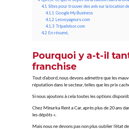
4.1
Sites pour trouver des avis sur la location d
4.1.1
Google My Business
4.1.2
Lesvoyageurs.com
4.1.3
Tripadvisor.com
4.2
En résumé,
Pourquoi y a-t-il ta
franchise
Tout d’abord, nous devons admettre que les mauva
réputation dans le secteur, telles que les prix ca
Si nous ajoutons à cela toutes les options disponib
Chez Minurka Rent a Car, après plus de 20 ans dans
les dépôts ».
Mais nous ne devons pas non plus oublier l’état d