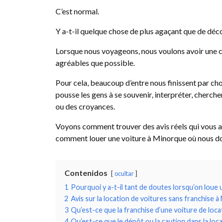
C’est normal.
Y a-t-il quelque chose de plus agaçant que de déco
Lorsque nous voyageons, nous voulons avoir une ce
agréables que possible.
Pour cela, beaucoup d’entre nous finissent par cho
pousse les gens à se souvenir, interpréter, cherch
ou des croyances.
Voyons comment trouver des avis réels qui vous a
comment louer une voiture à Minorque où nous donn
Contenidos
ocultar
1
Pourquoi y a-t-il tant de doutes lorsqu’on loue 
2
Avis sur la location de voitures sans franchise 
3
Qu’est-ce que la franchise d’une voiture de loca
4
Qu’est-ce que le dépôt ou la caution dans la loc